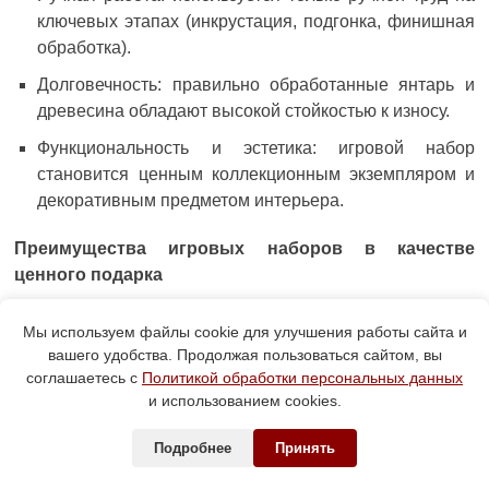
ключевых этапах (инкрустация, подгонка, финишная
обработка).
Долговечность: правильно обработанные янтарь и
древесина обладают высокой стойкостью к износу.
Функциональность и эстетика: игровой набор
становится ценным коллекционным экземпляром и
декоративным предметом интерьера.
Преимущества игровых наборов в качестве
ценного подарка
Подарочные нарды из янтаря – выбор для особых
Мы используем файлы cookie для улучшения работы сайта и
случаев:
вашего удобства. Продолжая пользоваться сайтом, вы
Эксклюзивность и престиж: демонстрация высокого
соглашаетесь с
Политикой обработки персональных данных
статуса получателя подарка и безупречного вкуса
и использованием cookies.
дарителя.
Подробнее
Принять
Коллекционная ценность: дорогие наборы для игры в