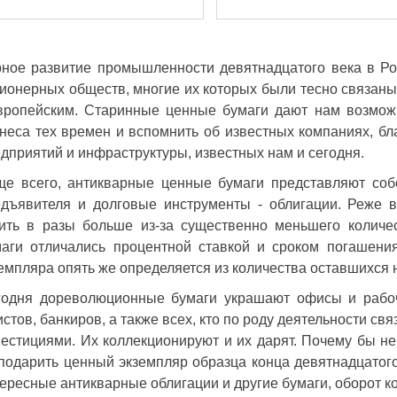
ное развитие промышленности девятнадцатого века в Ро
ионерных обществ, многие их которых были тесно связаны
вропейским. Старинные ценные бумаги дают нам возможн
неса тех времен и вспомнить об известных компаниях, б
дприятий и инфраструктуры, известных нам и сегодня.
ще всего, антикварные ценные бумаги представляют со
дъявителя и долговые инструменты - облигации. Реже в
оить в разы больше из-за существенно меньшего колич
аги отличались процентной ставкой и сроком погашения
емпляра опять же определяется из количества оставшихся 
годня дореволюционные бумаги украшают офисы и рабоч
стов, банкиров, а также всех, кто по роду деятельности с
естициями. Их коллекционируют и их дарят. Почему бы н
подарить ценный экземпляр образца конца девятнадцатого 
ересные антикварные облигации и другие бумаги, оборот к