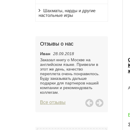
Шахматы, нарды и другие
настольные игры
Отзывы о нас
12.2015
Иван
28.09.2018
Анастасия
0
одель яхты мужу на
Заказал книгу о Москве на
Долго искала 
ния. Очень
английском языке. Привезли в
можно сделат
что привезут не во
этот же день, качество
ежедневник на
оставили на
переплета очень понравилось.
предложили п
день. Очень
Буду заказывать дальше
полную перс
ь!
подарки для партнеров нашей
подарка. Буд
компании и рекомендовать
А
коллегам.
Все отзывы