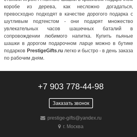
коробе из дерева, как несложно догадаться,
превосходно подходят в качестве дорогого подарка с
шутливым подтекстом - они подарят множество
увлекательных часов шашечных баталий в
сопровождении любимого напитка. Купить пьяные
шашки в дорогом подарочном ларце можно в бутике
подарков
PrestigeGifts.ru
легко и быстро - в день заказа
по рабочим дням.
+7 903 778-44-98
Заказать звонок
prestige-gifts@yandex.ru
г. Москва